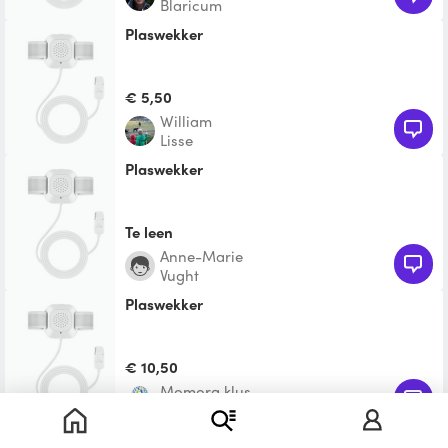
Blaricum
plaswekker
€ 5,50
william
Lisse
plaswekker
Te leen
Anne-Marie
Vught
plaswekker
€ 10,50
Momora klus
Alphen aan den Rijn
plaswekker