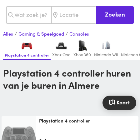
Zoeken
Alles
/
Gaming & Speelgoed
/
Consoles
Xbox One
Xbox 360
Nintendo Wii
Nintendo 
Playstation 4 controller
Playstation 4 controller huren
van je buren in Almere
Kaart
Playstation 4 controller