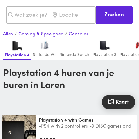
Zoeken
Alles
/
Gaming & Speelgoed
/
Consoles
Nintendo Wii
Nintendo Switch
Playstation 3
Playstatio
Playstation 4
Playstation 4 huren van je
buren in Laren
Kaart
Playstation 4 with Games
-PS4 with 2 controllers -9 DISC games and I
can give it with pre-installed games to save
time of us