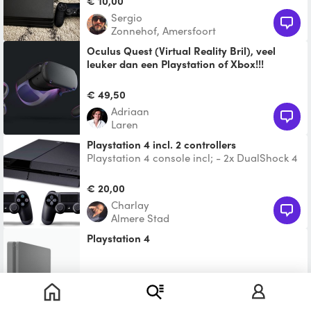
€ 10,00
Sergio
Zonnehof, Amersfoort
Oculus Quest (Virtual Reality Bril), veel
leuker dan een Playstation of Xbox!!!
Deze VR bril kun je overal gebruiken zonder
het gedoe van een computer of andere
€ 49,50
sensoren. Er zijn
Adriaan
Laren
Playstation 4 incl. 2 controllers
Playstation 4 console incl; - 2x DualShock 4
controllers (zwart) Eventueel ook incl. HDMI
kabel.
€ 20,00
Charlay
Almere Stad
Playstation 4
Te leen
Anjelica