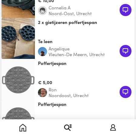
€ 10,00
Cornelia A
Noord-Oost, Utrecht
2 x gietijzeren poffertjespan
Te leen
Angelique
Vleuten-De Meern, Utrecht
Poffertjespan
€ 5,00
Ron
Noordoost, Utrecht
poffertjespan
Te leen
Tia