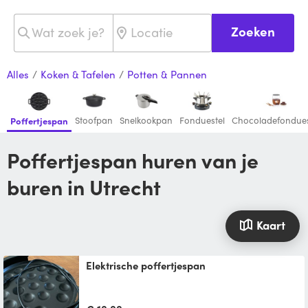
Zoeken
Alles
/
Koken & Tafelen
/
Potten & Pannen
Stoofpan
Snelkookpan
Fonduestel
Chocoladefondues
Poffertjespan
Poffertjespan huren van je
buren in Utrecht
Kaart
Elektrische poffertjespan