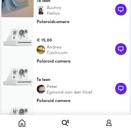
Te leen
Bushra
Heiloo
Polaroidcamera
€ 15,00
Andrea
Castricum
polaroid camera
Te leen
Peter
Egmond aan den Hoef
polaroid camera
Te leen
Maudy