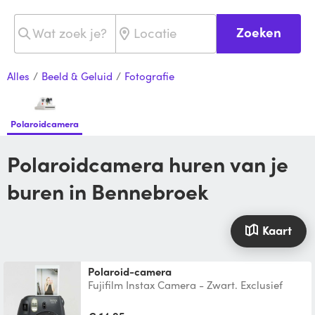
Zoeken
Alles
/
Beeld & Geluid
/
Fotografie
Polaroidcamera
Polaroidcamera huren van je
buren in Bennebroek
Kaart
polaroid-camera
Fujifilm Instax Camera - Zwart. Exclusief
Colorfilm Instax mini foto's.