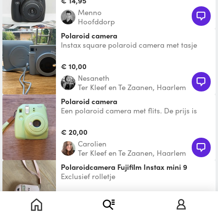
€ 14,95
Menno
Hoofddorp
Polaroid camera
Instax square polaroid camera met tasje
nog helemaal in goede staat (nieuw)
€ 10,00
Nesaneth
Ter Kleef en Te Zaanen, Haarlem
Polaroid camera
Een polaroid camera met flits. De prijs is
zonder foto's. Je betaald 0,90 cent extra per
foto die
€ 20,00
Carolien
Ter Kleef en Te Zaanen, Haarlem
Polaroidcamera Fujifilm Instax mini 9
Exclusief rolletje
€ 5,00
Nienke