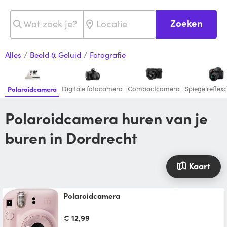
Zoeken
Alles
/
Beeld & Geluid
/
Fotografie
Digitale fotocamera
Compactcamera
Spiegelrefle
Polaroidcamera
Polaroidcamera huren van je
buren in Dordrecht
Kaart
Polaroidcamera
€ 12,99