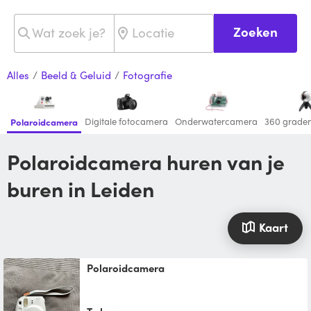
Zoeken
Alles
/
Beeld & Geluid
/
Fotografie
Digitale fotocamera
Onderwatercamera
360 grade
Polaroidcamera
Polaroidcamera huren van je
buren in Leiden
Kaart
Polaroidcamera