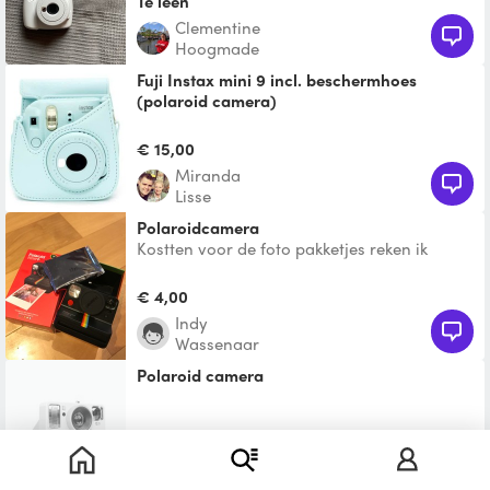
Te leen
Clementine
Hoogmade
Fuji Instax mini 9 incl. beschermhoes
(polaroid camera)
Evt. leverbaar met Instax Mini Film waarmee
10 foto's gemaakt kunnen worden. Kosten
€ 15,00
per film: € 10.
Miranda
Lisse
Polaroidcamera
Kostten voor de foto pakketjes reken ik
bovenop de huurprijs
€ 4,00
Indy
Wassenaar
polaroid camera
Te leen
Marianne