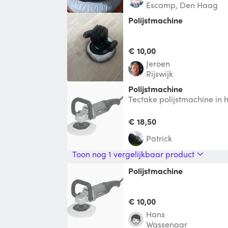
Escamp, Den Haag
Polijstmachine
€ 10,00
Jeroen
Rijswijk
Polijstmachine
Tectake polijstmachine in 
Verschillende maten klitte
bijgeleverd, géén
€ 18,50
patrick
Toon nog 1 vergelijkbaar product
polijstmachine
€ 10,00
Hans
Wassenaar