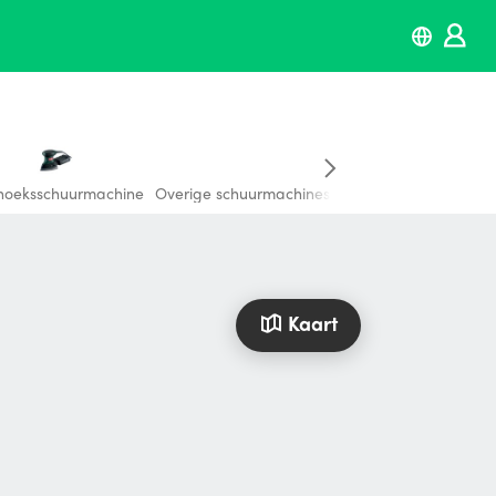
hoeksschuurmachine
Overige schuurmachines
Kaart