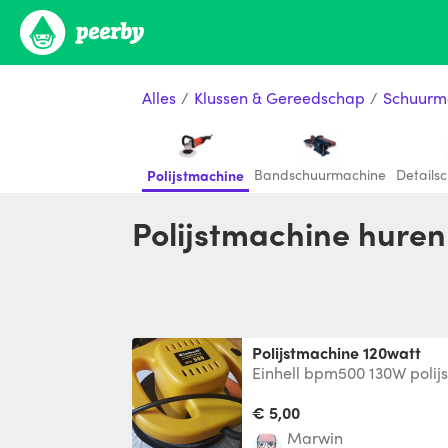
Alles
/
Klussen & Gereedschap
/
Schuurm
Bandschuurmachine
Details
Polijstmachine
Polijstmachine huren
Polijstmachine 120watt
Einhell bpm500 130W polij
boot, caravan of camper te 
€ 5,00
Marwin