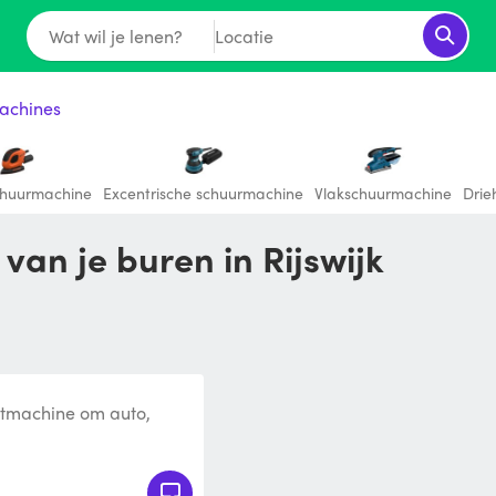
Wat wil je lenen?
Locatie
achines
chuurmachine
Excentrische schuurmachine
Vlakschuurmachine
Drie
 van je buren in Rijswijk
stmachine om auto,
polijsten.