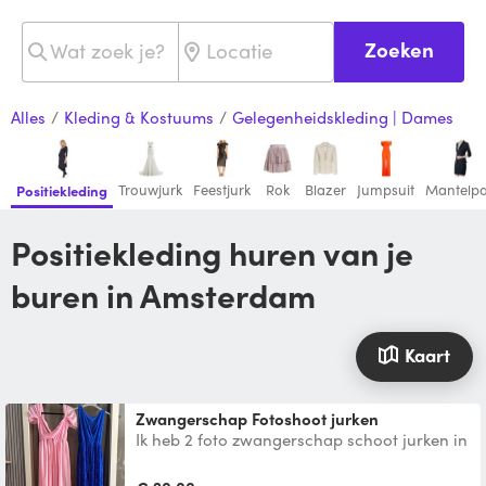
Zoeken
Alles
/
Kleding & Kostuums
/
Gelegenheidskleding | Dames
Trouwjurk
Feestjurk
Rok
Blazer
Jumpsuit
Mantelp
Positiekleding
Positiekleding huren van je
buren in Amsterdam
Kaart
Zwangerschap Fotoshoot jurken
Ik heb 2 foto zwangerschap schoot jurken in
blauwe met kant en body en een sleep en
heb een roze j