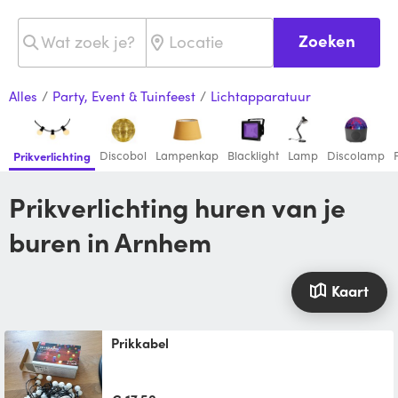
Zoeken
Alles
/
Party, Event & Tuinfeest
/
Lichtapparatuur
Discobol
Lampenkap
Blacklight
Lamp
Discolamp
Prikverlichting
Prikverlichting huren van je
buren in Arnhem
Kaart
prikkabel