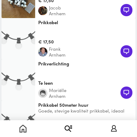
€ 17,50
Jacob
Arnhem
prikkabel
€ 17,50
Frank
Arnhem
Prikverlichting
Te leen
Mariëlle
Arnhem
Prikkabel 50meter huur
Goede, stevige kwaliteit prikkabel, ideaal
voor een feestje 50meter Inc lampjes warm
witte kleur
€ 35,00
Sharon