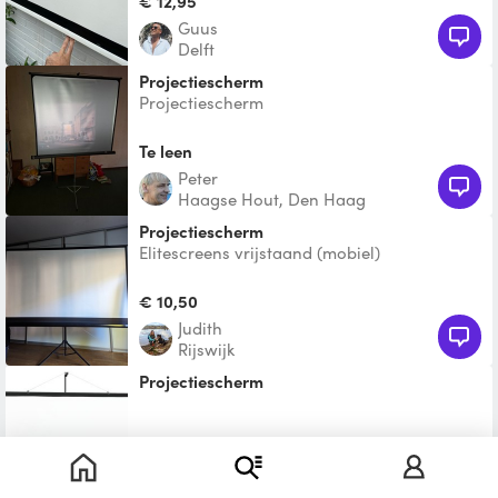
€ 12,95
hangend te worden beve
Guus
Delft
Projectiescherm
Projectiescherm
Te leen
Peter
Haagse Hout, Den Haag
projectiescherm
Elitescreens vrijstaand (mobiel)
projectiescherm 230 breed 170 hoog.
Helemaal in te klappen maar dan
€ 10,50
Judith
Rijswijk
Projectiescherm
€ 15,00
Destiny Lucille