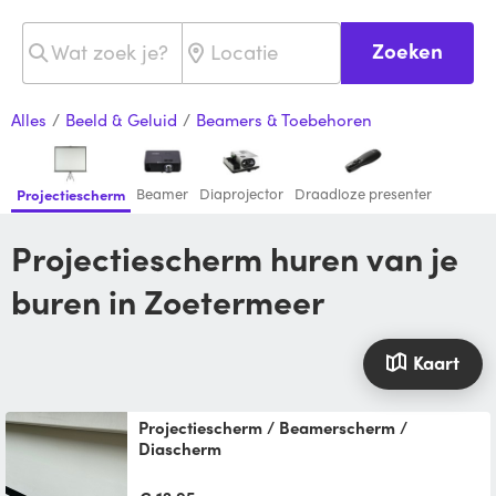
Zoeken
Alles
/
Beeld & Geluid
/
Beamers & Toebehoren
Beamer
Diaprojector
Draadloze presenter
Projectiescherm
Projectiescherm huren van je
buren in Zoetermeer
Kaart
Projectiescherm / Beamerscherm /
Diascherm
Mooi bioscoopscherm voor binnen of
buiten. Let op! Dient wel op twee plaatsen