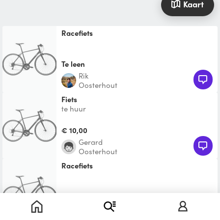
Kaart
racefiets
Te leen
Rik
Oosterhout
fiets
te huur
€ 10,00
Gerard
Oosterhout
Racefiets
€ 37,50
Tim
Breda West