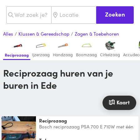
Zoeken
Alles
/
Klussen & Gereedschap
/
Zagen & Toebehoren
Ijzerzaag
Handzaag
Boomzaag
Cirkelzaag
Accudec
Reciprozaag
Reciprozaag huren van je
buren in Ede
Kaart
Reciprozaag
Bosch reciprozaag PSA 700 E 710W met één
zaagje