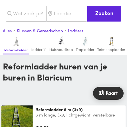
Zoeken
Alles
/
Klussen & Gereedschap
/
Ladders
Ladderlift
Huishoudtrap
Trapladder
Telescoopladder
Reformladder
Reformladder huren van je
buren in Blaricum
Kaart
Reformladder 6 m (3x9)
6 m lange, 3x9, lichtgewicht, verstelbare
ladder van aluminium. 2.5 m lang
ingeschoven.