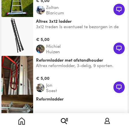
€ 5,00
Zoltan
Blaricum
Altrex 3x12 ladder
3x12 treden Is eventueel te bezorgen in de
omgeving (tegen vergoeding)
€ 5,00
Michiel
Huizen
Reformladder met afstandhouder
Altrex reformladder, 3-delig, 9 sporten.
Maximale hoogte 5,9m. Met afstandhouder
zodat je je goot ni
€ 5,00
Jon
Soest
Reformladder
€ 5,00
Jef