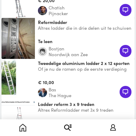
€ 20,00
Chatish
Pijnacker
reformladder
Altrex ladder die in drie delen uit te schuiven
is, of op zichzelf kan staan.
Te leen
Bostjan
Noordwijk aan Zee
Tweedelige aluminium ladder 2 x 12 sporten
Of je nu de ramen op de eerste verdieping
wilt lappen of een lamp wilt vervangen in de
woonkamer, me
€ 10,00
Bas
The Hague
Ladder reform 3 x 9 treden
Altrex Reformladder met 3x 9 treden
Technische kenmerken: Maximale
werkhoogte: 6750 mm Aantal trede
€ 12,50
M