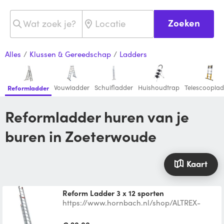
Zoeken
Alles
/
Klussen & Gereedschap
/
Ladders
Vouwladder
Schuifladder
Huishoudtrap
Telescoopla
Reformladder
Reformladder huren van je
buren in Zoeterwoude
Kaart
Reform Ladder 3 x 12 sporten
https://www.hornbach.nl/shop/ALTREX-
Atlantis-Professionele-reformladder-3x12-
treden/6751353/artikel.