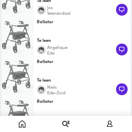
Te leen
Jos
Veenendaal
Rollator
Te leen
Angelique
Ede
Rollator
Te leen
Niels
Ede-Zuid
Rollator
Te leen
Maria