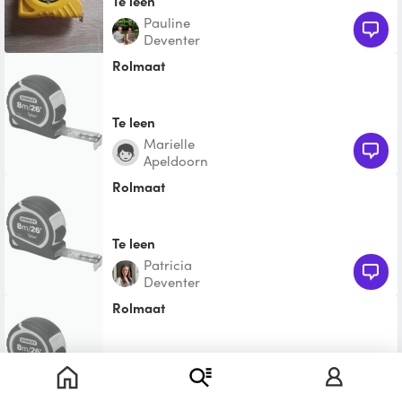
Te leen
Pauline
Deventer
Rolmaat
Te leen
Marielle
Apeldoorn
Rolmaat
Te leen
Patricia
Deventer
Rolmaat
Te leen
Stephan