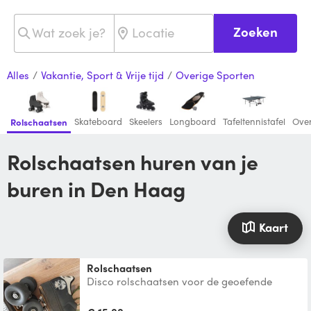
Zoeken
Alles
/
Vakantie, Sport & Vrije tijd
/
Overige Sporten
Skateboard
Skeelers
Longboard
Tafeltennistafel
Over
Rolschaatsen
Rolschaatsen huren van je
buren in Den Haag
Kaart
Rolschaatsen
Disco rolschaatsen voor de geoefende
rolschaatser maat 44.5