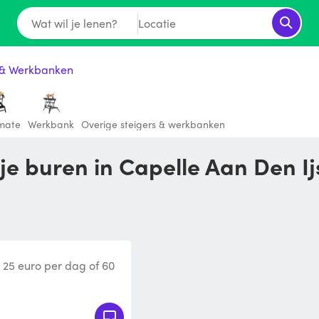
Wat wil je lenen?
Locatie
 & Werkbanken
mate
Werkbank
Overige steigers & werkbanken
 je buren in Capelle Aan Den Ij
r 25 euro per dag of 60
ogte is max 3,8 meter