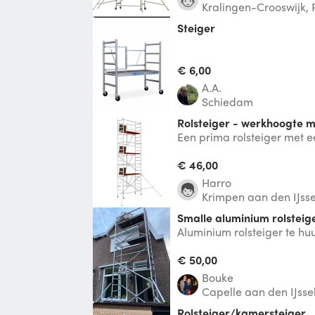
Kralingen-Crooswijk,
Steiger
€ 6,00
A.A.
Schiedam
Rolsteiger - werkhoogte 
Een prima rolsteiger met 
7 meter. Modulair op te b
voor
€ 46,00
Harro
Krimpen aan den IJsse
Smalle aluminium rolsteig
Aluminium rolsteiger te huu
smalle breedtemaat van 75
bijv i
€ 50,00
Bouke
Capelle aan den IJsse
Rolsteiger/kamersteiger