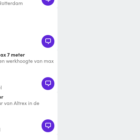
 Rotterdam
max 7 meter
een werkhoogte van max
ouwen dus ook geschikt
l
er
r van Altrex in de
cm. Handig voor als je
l