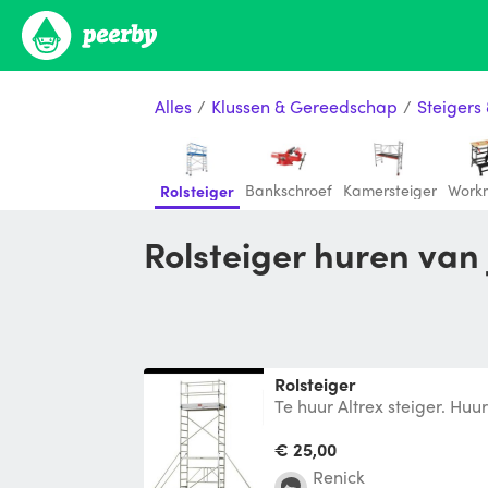
Alles
/
Klussen & Gereedschap
/
Steigers
Bankschroef
Kamersteiger
Work
Rolsteiger
Rolsteiger huren van
Rolsteiger
Te huur Altrex steiger. Huu
euro per week. Platformho
€ 25,00
Renick