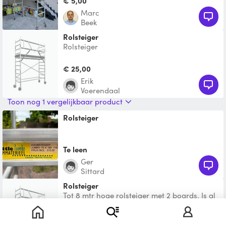
€ 5,00
Marc
Beek
Rolsteiger
Rolsteiger
€ 25,00
Erik
Voerendaal
Toon nog 1 vergelijkbaar product
Rolsteiger
Te leen
Ger
Sittard
Rolsteiger
Tot 8 mtr hoge rolsteiger met 2 boards. Is al
wat oud maar nog goed bruikbaar, gebruik
hem zelf ook
Te leen