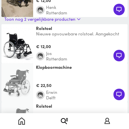
€ 12,00
Henk
Rotterdam
Toon nog 2 vergelijkbare producten
Rolstoel
Nieuwe opvouwbare rolstoel. Aangekocht
na knie operatie. Neem contact op voor
verhuur van langere te
€ 12,00
Jos
Rotterdam
Klopboormachine
€ 22,50
Erwin
Delft
Rolstoel
Te leen