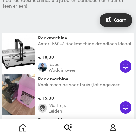
naar de rookmachines die je buren aanbieden en huur of
leen er een!
Kaart
Rookmachine
Antari F80-Z Rookmachine draadloos Ideaal
voor: (thuis)feesten en partijen!
Brand/rookmelders teste
€ 10,00
Jesper
Waddinxveen
Rook machine
Rook machine voor thuis (tot ongeveer
100m2)
€ 15,00
Matthijs
Leiden
Rookmachine
1000w Rookmachine. Inclusief vloeistof en
de afstandbediening van 5m.