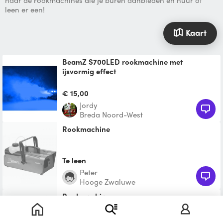
naar de rookmachines die je buren aanbieden en huur of
leen er een!
Kaart
BeamZ S700LED rookmachine met
ijsvormig effect
Dit is een 700W rookmachine met een
blauwe LED lamp waardoor het lijkt alsof de
€ 15,00
rook die eruit komt
jordy
Breda Noord-West
Rookmachine
Te leen
Peter
Hooge Zwaluwe
Rookmachine
Tehuur rookmachine excl vloeistof.