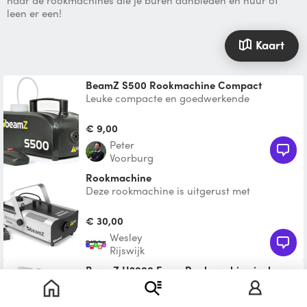
naar de rookmachines die je buren aanbieden en huur of
leen er een!
Kaart
BeamZ S500 Rookmachine Compact
Leuke compacte en goedwerkende
rookmachine met 2x250ml vloeistof erbij
(genoeg voor heel veel rook!)
€ 9,00
Peter
Voorburg
Rookmachine
Deze rookmachine is uitgerust met
maarliefst 1200Watt. Hierdoor kun je jouw
ruimte snel vullen met r
€ 30,00
Wesley
Rijswijk
BeamZ H2000 Fazer Rookmachine incl.
vloeistof!
Geef je een feest, bouw je een spookhuis, ga