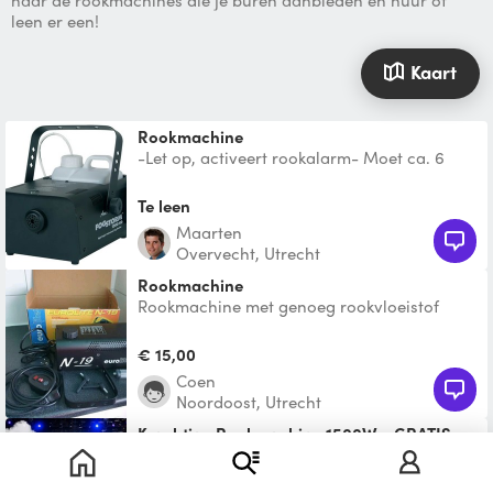
naar de rookmachines die je buren aanbieden en huur of
leen er een!
Kaart
Rookmachine
-Let op, activeert rookalarm- Moet ca. 6
minuten opwarmen. En ca. 15 minuten
afkoelen. Pruttelt en r
Te leen
Maarten
Overvecht, Utrecht
Rookmachine
Rookmachine met genoeg rookvloeistof
voor een leuke avond! Geschikt voor
huismeester of kleinere e
€ 15,00
Coen
Noordoost, Utrecht
Krachtige Rookmachine 1500W + GRATIS
Vloeistof
Rookmachine voor horizontaal en verticaal