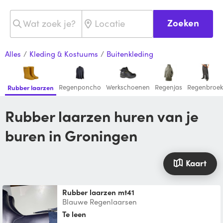
Zoeken
Alles
/
Kleding & Kostuums
/
Buitenkleding
Regenponcho
Werkschoenen
Regenjas
Regenbroek
Rubber laarzen
Rubber laarzen huren van je
buren in Groningen
Kaart
rubber laarzen mt41
Blauwe Regenlaarsen
Te leen