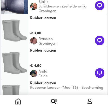
Sjakie
Schilders- en Zeeheldenwijk,
Groningen
Rubber laarzen
€ 3,00
Fransien
Groningen
rubber laarzen
€ 4,50
Anita
Eelde
Rubber laarzen
Rubberen Laarzen (Maat 39) - Bescherming
tegen nat weer! Deze rubberen laarzen zijn
ideaal voor nat
Te leen
Serena