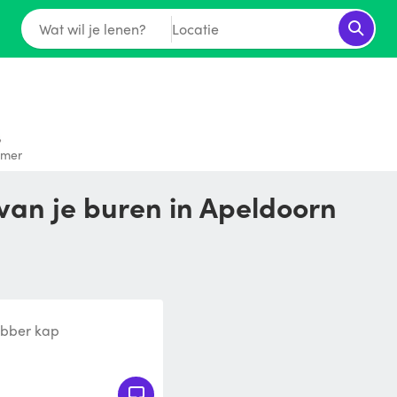
Wat wil je lenen?
Locatie
amer
van je buren in Apeldoorn
bber kap