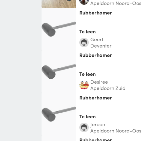
Apeldoorn Noord-Oos
Rubberhamer
Te leen
Geert
Deventer
Rubberhamer
Te leen
Desiree
Apeldoorn Zuid
Rubberhamer
Te leen
Jeroen
Apeldoorn Noord-Oos
Rubberhamer