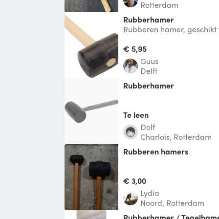
Rotterdam
Rubberhamer
Rubberen hamer, geschikt
tegels leggen
€ 5,95
Guus
Delft
Rubberhamer
Te leen
Dolf
Charlois, Rotterdam
rubberen hamers
€ 3,00
Lydia
Noord, Rotterdam
Rubberhamer / Tegelham