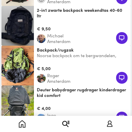
Amsterdam
2-in1 zwarte backpack weekendtas 40-60
ltr
Backpack travel software by 'America
Today'. 3 compartimenten. Kan worden
€ 9,50
gebruikt als backpack, maa
Michael
Amsterdam
Backpack/rugzak
Noorse backpack om te bergwandelen,
tourwandelen enz. Max 80 liter. Perfect voor
vakantie wandelen
€ 5,00
Roger
Amsterdam
Deuter babydrager rugdrager kinderdrager
kid comfort
Incl regenhoes en zonnedakje. Weer
beschikbaar na 20 juli
€ 4,00
Inge
Zeist
Backpack dames 30l