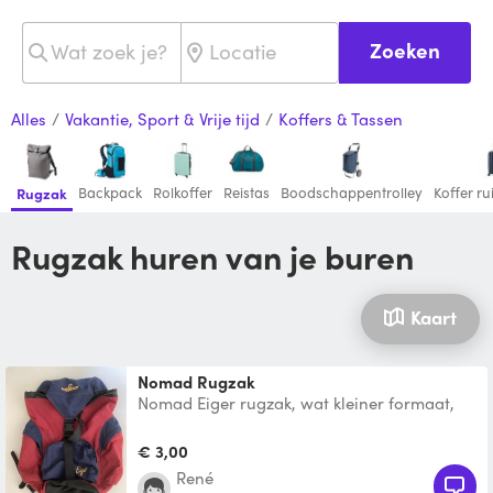
Zoeken
Alles
/
Vakantie, Sport & Vrije tijd
/
Koffers & Tassen
Backpack
Rolkoffer
Reistas
Boodschappentrolley
Koffer r
Rugzak
Rugzak huren van je buren
Kaart
Nomad Rugzak
Nomad Eiger rugzak, wat kleiner formaat,
50cm hoog. Ik weet niet hoeveel liter, ik denk
iets van 25-
€ 3,00
René