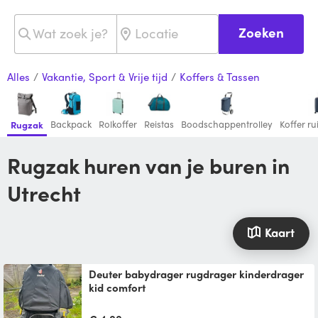
Zoeken
Alles
/
Vakantie, Sport & Vrije tijd
/
Koffers & Tassen
Backpack
Rolkoffer
Reistas
Boodschappentrolley
Koffer r
Rugzak
Rugzak huren van je buren in
Utrecht
Kaart
Deuter babydrager rugdrager kinderdrager
kid comfort
Incl regenhoes en zonnedakje. Weer
beschikbaar na 20 juli