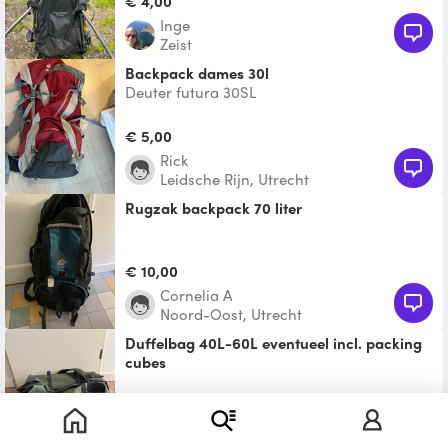
€ 4,00
Inge
Zeist
Backpack dames 30l
Deuter futura 30SL
€ 5,00
Rick
Leidsche Rijn, Utrecht
Rugzak backpack 70 liter
€ 10,00
Cornelia A
Noord-Oost, Utrecht
Duffelbag 40L-60L eventueel incl. packing
cubes
Robuuste Forclaz duffelbag, 40L met
gemakkelijke uitbreiding naar 60L.
€ 3,50
Eventueel incl. handige packi
Fons