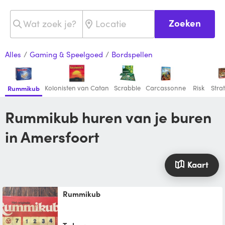
Zoeken
Alles
/
Gaming & Speelgoed
/
Bordspellen
Kolonisten van Catan
Scrabble
Carcassonne
Risk
Stra
Rummikub
Rummikub huren van je buren
in Amersfoort
Kaart
Rummikub