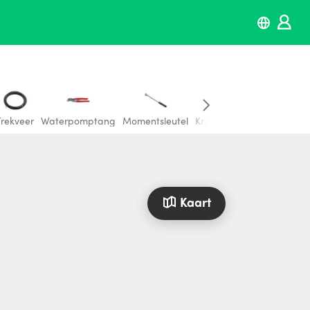
Trekveer
Waterpomptang
Momentsleutel
Kruiskopschroevendraaie
Kaart