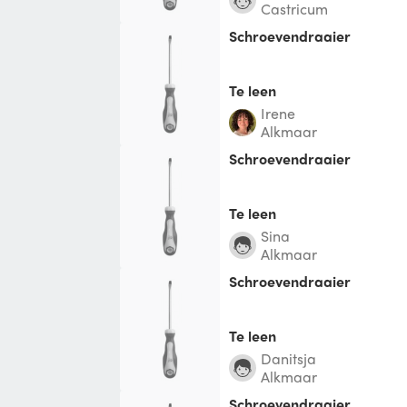
Castricum
Schroevendraaier
Te leen
Irene
Alkmaar
Schroevendraaier
Te leen
Sina
Alkmaar
Schroevendraaier
Te leen
Danitsja
Alkmaar
Schroevendraaier