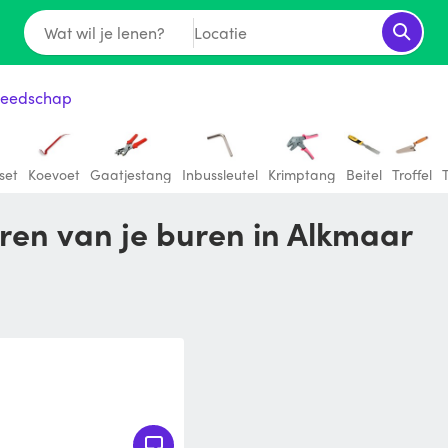
Wat wil je lenen?
Locatie
eedschap
set
Koevoet
Gaatjestang
Inbussleutel
Krimptang
Beitel
Troffel
ren van je buren in Alkmaar