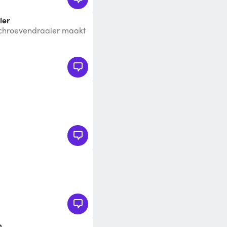
ier
schroevendraaier maakt
p