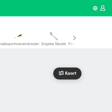
ruiskopschroevendraaier
Engelse Sleutel
Platte schroevendraaier
Kaart