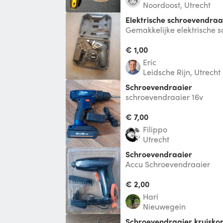
Noordoost, Utrecht
Elektrische schroevendraa
Gemakkelijke elektrische 
het klussen opeens sneller
€ 1,00
Eric
Leidsche Rijn, Utrecht
schroevendraaier
schroevendraaier 16v
€ 7,00
Filippo
Utrecht
Schroevendraaier
Accu Schroevendraaier
€ 2,00
Hari
Nieuwegein
Schroevendraaier kruisko