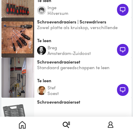
Te leen
Inge
Hilversum
Schroevendraaiers | Screwdrivers
Zowel platte als kruiskop, verschillende
maten. Laat maar weten wat je nodig hebt.
Both flat and ph
Te leen
Breg
Amsterdam-Zuidoost
schroevendraaierset
Standaard gereedschappen te leen
Te leen
Stef
Soest
Schroevendraaierset
Te leen
Gé