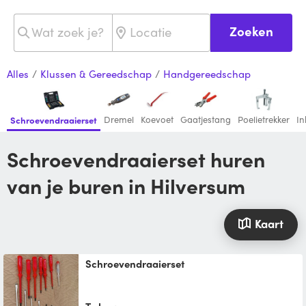
Zoeken
Alles
/
Klussen & Gereedschap
/
Handgereedschap
Dremel
Koevoet
Gaatjestang
Poelietrekker
In
Schroevendraaierset
Schroevendraaierset huren
van je buren in Hilversum
Kaart
schroevendraaierset