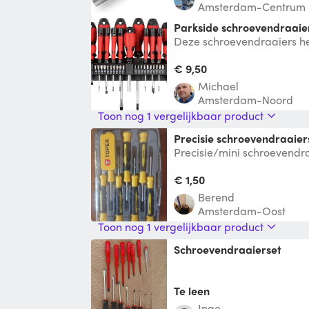
Amsterdam-Centrum
Parkside schroevendraaie
Deze schroevendraaiers 
gevormde handvatten om c
Alle schroeve
€ 9,50
Michael
Amsterdam-Noord
Toon nog 1 vergelijkbaar product
Precisie schroevendraaier
Precisie/mini schroevendra
telefoons en computers e.d
€ 1,50
Berend
Amsterdam-Oost
Toon nog 1 vergelijkbaar product
schroevendraaierset
Te leen
Inge