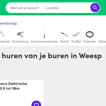
Wat wil je lenen?
Locatie
eedschap
sleutel
Krimptang
Schroevendraaier
Beitel
Troffel
Trekveer
Wat
 huren van je buren in Weesp
0.9 tot 3Nm
D 2020
hroevendraaier Kit Dit