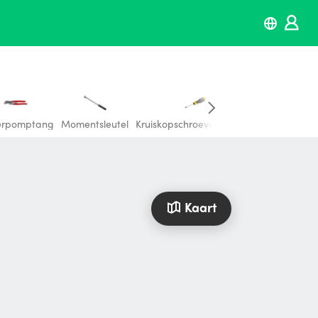
erpomptang
Momentsleutel
Kruiskopschroevendraaier
Engelse Sleu
Kaart