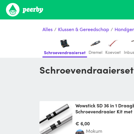
Alles
/
Klussen & Gereedschap
/
Handger
Dremel
Koevoet
Inbus
Schroevendraaierset
Schroevendraaierset
Wowstick SD 36 in 1 Draagbare Elektrische
Schroevendraaier Kit met 
Beschrijving WOWSTICK S
Handleiding&Auto power Sc
€ 6,00
is een innovatieve d
Mokum