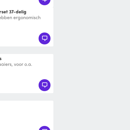
rset 37-delig
hebben ergonomisch
omfortabel te werken
s
aiers, voor o.a.
.