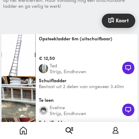
op het werkterrein. Huur vandaag nog een uitschuifbare
ladder en ga veilig te werk!
Kaart
opsteekladder 6m (uitschuifbaar)
€ 12,50
Ted
Strijp, Eindhoven
Schuifladder
Bestaat uit 2 delen van ongeveer 3.40m
Te leen
Eveline
Strijp, Eindhoven
Schuifladder