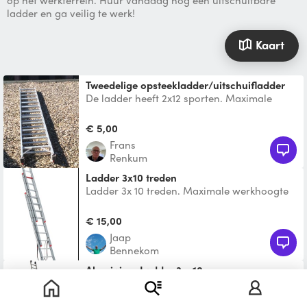
op het werkterrein. Huur vandaag nog een uitschuifbare
ladder en ga veilig te werk!
Kaart
Tweedelige opsteekladder/uitschuifladder
De ladder heeft 2x12 sporten. Maximale
lengte is bijna 6 meter. De ladder is van
aluminium.
€ 5,00
Frans
Renkum
Ladder 3x10 treden
Ladder 3x 10 treden. Maximale werkhoogte
7.50 mtr.
€ 15,00
Jaap
Bennekom
Aluminium Ladder 3 x 10
3 x 10 schuifladder. Merk Wienese
Afbeelding is een voorbeeld. Optrede van de