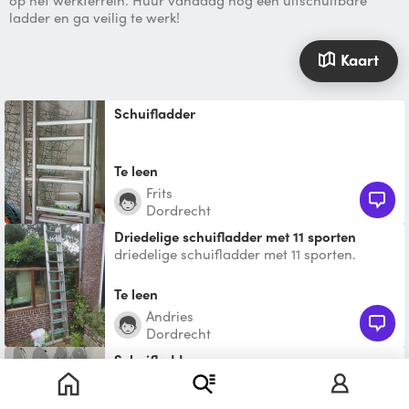
op het werkterrein. Huur vandaag nog een uitschuifbare
ladder en ga veilig te werk!
Kaart
Schuifladder
Te leen
Frits
Dordrecht
driedelige schuifladder met 11 sporten
driedelige schuifladder met 11 sporten.
Zware kwaliteit. Aluminium.
Te leen
Andries
Dordrecht
Schuifladder