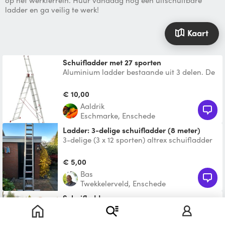
op het werkterrein. Huur vandaag nog een uitschuifbare
ladder en ga veilig te werk!
Kaart
Schuifladder met 27 sporten
Aluminium ladder bestaande uit 3 delen. De
Reform ladder is in verschillende standen te
gebruiken,
€ 10,00
Aaldrik
Eschmarke, Enschede
Ladder: 3-delige schuifladder (8 meter)
3-delige (3 x 12 sporten) altrex schuifladder
met vergrendeling en stabiliteitsbalk onder.
Maximale
€ 5,00
Bas
Twekkelerveld, Enschede
Schuifladder