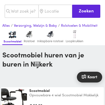
Zoeken
Alles
/
Verzorging, Welzijn & Baby
/
Rolstoelen & Mobiliteit
Rolstoel
Inklapbare rolstoel
Loopkrukken
Scootmobiel
Scootmobiel huren van je
buren in Nijkerk
Kaart
Scootmobiel
Opvouwbare 4 wiel Scootmobiel Makkelijk
in de auto te vervoeren Afmetingen : 100
lang 55 breed 3