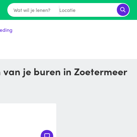
Wat wil je lenen?
Locatie
leding
n van je buren in Zoetermeer