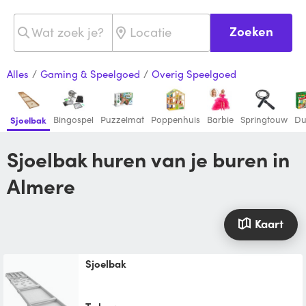
Zoeken
Alles
/
Gaming & Speelgoed
/
Overig Speelgoed
Bingospel
Puzzelmat
Poppenhuis
Barbie
Springtouw
Du
Sjoelbak
Sjoelbak huren van je buren in
Almere
Kaart
Sjoelbak