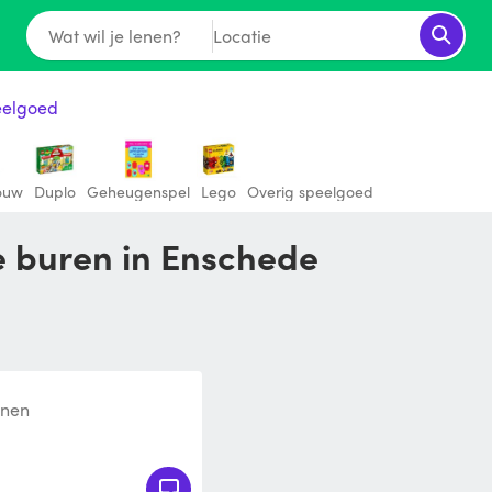
Wat wil je lenen?
Locatie
eelgoed
ouw
Duplo
Geheugenspel
Lego
Overig speelgoed
je buren in Enschede
enen