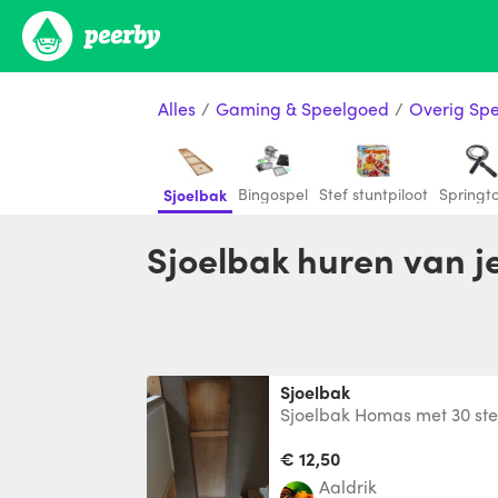
Alles
/
Gaming & Speelgoed
/
Overig Sp
Bingospel
Stef stuntpiloot
Springt
Sjoelbak
Sjoelbak huren van 
Sjoelbak
Sjoelbak Homas met 30 st
€ 12,50
Aaldrik