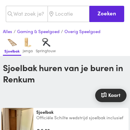
Zoeken
Alles
/
Gaming & Speelgoed
/
Overig Speelgoed
Jenga
Springtouw
Sjoelbak
Sjoelbak huren van je buren in
Renkum
Kaart
Sjoelbak
Officiële Schilte wedstrijd sjoelbak inclusief
schijven