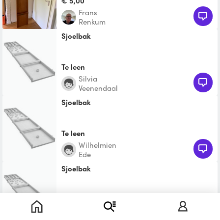
€ 5,00
Frans
Renkum
Sjoelbak
Te leen
Silvia
Veenendaal
Sjoelbak
Te leen
Wilhelmien
Ede
sjoelbak
€ 7,00
Door