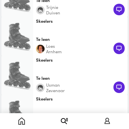
Te leen
Trijnie
Duiven
Skeelers
Te leen
Loes
Arnhem
Skeelers
Te leen
Usman
Zevenaar
Skeelers
Te leen
Tania