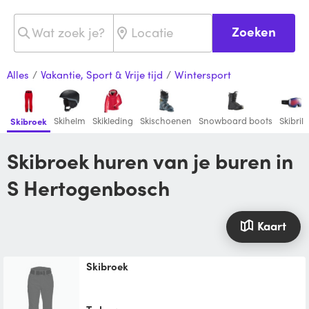
Zoeken
Alles
/
Vakantie, Sport & Vrije tijd
/
Wintersport
Skihelm
Skikleding
Skischoenen
Snowboard boots
Skibril
Skibroek
Skibroek huren van je buren in
S Hertogenbosch
Kaart
skibroek