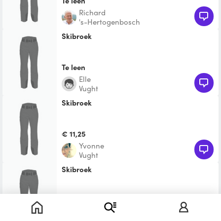
Te leen
richard
's-Hertogenbosch
Skibroek
Te leen
Elle
Vught
skibroek
€ 11,25
Yvonne
Vught
Skibroek
Te leen
Noël