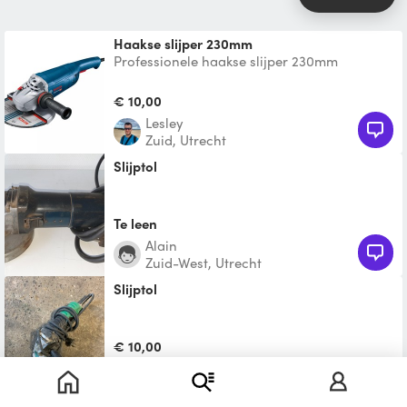
Haakse slijper 230mm
Professionele haakse slijper 230mm
Beschikbaar met blad voor steen of metaal
€ 10,00
Lesley
Zuid, Utrecht
Slijptol
Te leen
Alain
Zuid-West, Utrecht
slijptol
€ 10,00
Willem
West, Utrecht