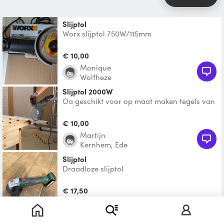
Slijptol
Worx slijptol 750W/115mm
€ 10,00
Monique
Wolfheze
Slijptol 2000W
Oa geschikt voor op maat maken tegels van
bijv. beton. Diamand schijf zit erbij.
€ 10,00
Martijn
Kernhem, Ede
Slijptol
Draadloze slijptol
€ 17,50
Chiel
Arnhem Zuid