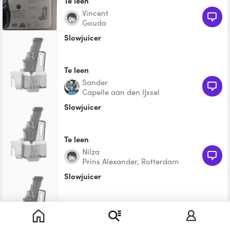
Te leen
Vincent
Gouda
Slowjuicer
Te leen
Sander
Capelle aan den IJssel
Slowjuicer
Te leen
Nilza
Prins Alexander, Rotterdam
slowjuicer
Te leen
Melvin