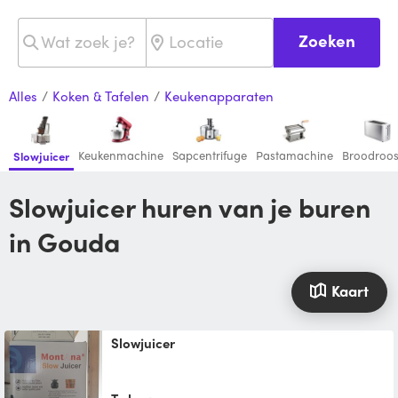
Zoeken
Alles
/
Koken & Tafelen
/
Keukenapparaten
Keukenmachine
Sapcentrifuge
Pastamachine
Broodroos
Slowjuicer
Slowjuicer huren van je buren
in Gouda
Kaart
Slowjuicer